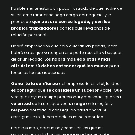
Posiblemente estará un poco frustrado de que nadie de
su entorno familiar se haga cargo del negocio, y le
preocupe
qué pasará con su legado, y con los
propios trabajadores
con los que lleva años de
relación personal.
Habrá empresarios que solo quieran las perras, pero
habrá otros que ya tengan esa parte resuelta y busquen
dejar un legado. Los
habrá más egoístas y más
altruistas: tú debes entender qué les mueve
para
tocar las teclas adecuadas.
Ganarte la confianza
del empresario es vital, lo ideal
es conseguir que
te considere un sucesor
viable. Que
vea que hay un equipo profesional y motivado, que vea
voluntad
de futuro, que vea
arraigo
en la región y
respeto
por todo lo conseguido hasta ahora. Si
consigues eso, tienes medio camino recorrido.
Pero cuidado, porque hay casos en los que los
empresarios solo buscan
sacarse el muerto de