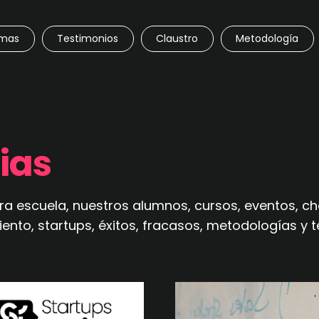
amas
Testimonios
Claustro
Metodología
ias
a escuela, nuestros alumnos, cursos, eventos, char
o, startups, éxitos, fracasos, metodologías y téc