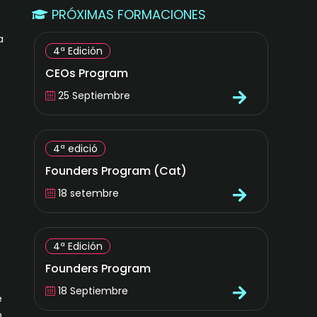
PRÓXIMAS FORMACIONES
a
4ª Edición
CEOs Program
25 Septiembre
4ª edició
Founders Program (Cat)
18 setembre
4ª Edición
Founders Program
18 Septiembre
e
o