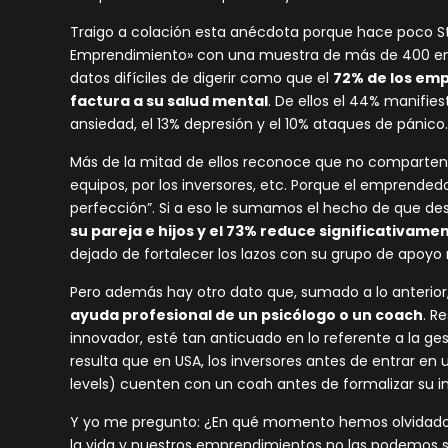
Traigo a colación esta anécdota porque hace poco St
Emprendimiento» con una muestra de más de 400 empr
datos difíciles de digerir como que el
72% de los em
factura a su salud mental
. De ellos el 44% manifie
ansiedad, el 13% depresión y el 10% ataques de pánico
Más de la mitad de ellos reconoce que no comparten 
equipos, por los inversores, etc. Porque el emprendedo
perfección”. Si a eso le sumamos el hecho de que 
su pareja e hijos y el 73% reduce significativam
dejado de fortalecer los lazos con su grupo de apoy
Pero además hay otro dato que, sumado a lo anterior,
ayuda profesional de un psicólogo o un coach
. R
innovador, esté tan anticuado en lo referente a la g
resulta que en USA, los inversores antes de entrar en 
levels) cuenten con un coah antes de formalizar su in
Y yo me pregunto: ¿En qué momento hemos olvidado q
la vida y nuestros emprendimientos no las podemos