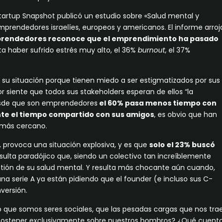
artup Snapshot publicó un estudio sobre «Salud mental y
endedores israelíes, europeos y americanos. El informe arroj
prendedores reconoce que el emprendimiento ha pasado
sta haber sufrido estrés muy alto, el 36%
burnout
, el 37%
.
su situación porque tienen miedo a ser estigmatizados por sus
r siente que todos sus stakeholders esperan de ellos “la
desde que son emprendedores
el 60% pasa menos tiempo con
ente el tiempo compartido con sus amigos
, es obvio que han
o más cercano.
 provoca una situación explosiva, y es que
solo el 23% buscó
esulta paradójico que, siendo un colectivo tan increíblemente
estión de su salud mental. Y resulta más chocante aún cuando,
una serie A ya están pidiendo que el founder (e incluso sus C-
versión.
ue somos seres sociales, que las pesadas cargas que nos tra
 sostener exclusivamente sobre nuestros hombros? ¿Qué cuent