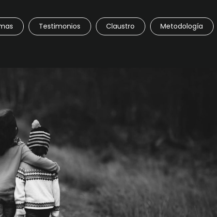
amas
Testimonios
Claustro
Metodología